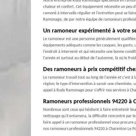
Notre entreprise Rudy Ramonage spécialiste en ramona
chaleur et confort. Cet équipement nécessite un peu d'
ramoné à intervalle régulier et l'entretien peut se fa
Ramonage, de par notre équipe de ramoneurs professio
Un ramoneur expérimenté à votre se
Le ramoneur est une personne généralement qualifiée p
équipements adéquats comme les casques, les gants, un
l'endroit à intervenir et qui nécessite une bonne condi
l'année et surtout au début de l'automne, là où le froi
Des ramoneurs à prix compétitif c
Le ramoneur travail tout au long de l'année et c'est à la
région; le type d'intervention à savoir une cheminée, un
appel à Rudy Ramonage pour s'offrir nos services à Cha
Ramoneurs professionnels 94220 à C
Nombreux sont ceux qui hésitent à faire entretenir leu
nettoyage qu'il entamera, la difficulté rencontré par l
faire appel à un ramoneur professionnel vous procure p
nos ramoneurs professionnels 94220 à Charenton Le Po