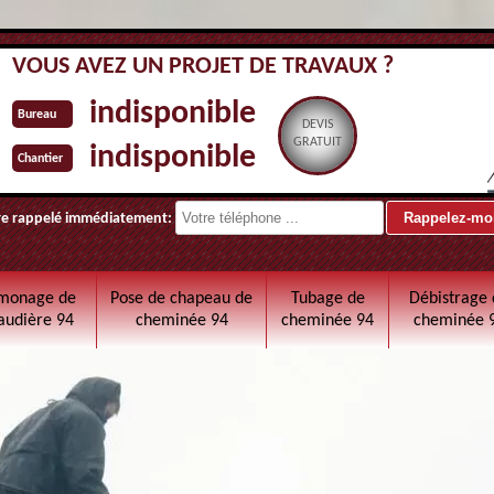
VOUS AVEZ UN PROJET DE TRAVAUX ?
indisponible
Bureau
DEVIS
GRATUIT
indisponible
Chantier
re rappelé immédiatement:
monage de
Pose de chapeau de
Tubage de
Débistrage 
audière 94
cheminée 94
cheminée 94
cheminée 