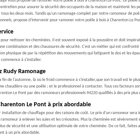
ge vous propose de ramoner votre poêle à bois à Charenton Le Pont. Le poêle à 
entretien pour assurer la sécurité des occupants de la maison et maintenir les 
ire tous les deux mois. Tandis qu'un ramonage complet par notre ramoneur de poê
nnels, propose d'intervenir pour ramoner votre poêle à bois à Charenton Le Po
rvice
our nettoyer les cheminées. Il est souvent exposé â la poussière et doit impéra
e combinaison et des chaussures de sécurité. C'est un métier qui est confronté 
tion physique de par la répétition des mouvements qui fatiguent le dos et les épa
d commence à s'installer.
hez Rudy Ramonage
 fin de l'automne, là où le froid commence à s'installer,que son travail est le plu
e chaudière ou une poêle ; et le professionnel à contacter. Tous ces facteurs sont
renton Le Pont par des ramoneurs professionnels 94220 qualifiés à des prix plus 
harenton Le Pont à prix abordable
r installation de chauffage pour des raisons de coût. Le prix d'un ramoneur sera 
e ramoneur à enlever les suies et les créosotes. Plus la cheminée est sévèrement 
lus de sécurité et une utilisation optimale de votre cheminée. De ce fait, faite
nt à un prix abordable.