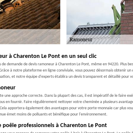
ur à Charenton Le Pont en un seul clic
us de demande de devis ramoneur à Charenton Le Pont, même en 94220. Plus beso
Grâce à notre plateforme en ligne conviviale, vous pouvez désormais obtenir un dev
uation, et notre équipe d'experts établira un devis transparent et détaillé pour 
moneur
e une approche correcte. Dans la plupart des cas, il est impératif de le faire e
us en fournir. Faire régulièrement nettoyer votre cheminée a plusieurs avantag
. Cela apportera également des avantages pour votre porte-monnaie car plus vous
enue émet moins de polluants et bénéfique pour l'environnement.
poêle professionnels à Charenton Le Pont