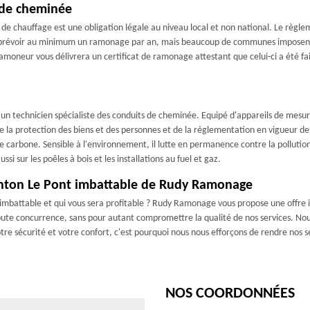
 de cheminée
e chauffage est une obligation légale au niveau local et non national. Le règl
oit prévoir au minimum un ramonage par an, mais beaucoup de communes imposen
moneur vous délivrera un certificat de ramonage attestant que celui-ci a été fait 
un technicien spécialiste des conduits de cheminée. Equipé d'appareils de mesure e
e la protection des biens et des personnes et de la réglementation en vigueur des 
e carbone. Sensible à l'environnement, il lutte en permanence contre la polluti
i sur les poêles à bois et les installations au fuel et gaz.
renton Le Pont imbattable de Rudy Ramonage
mbattable et qui vous sera profitable ? Rudy Ramonage vous propose une offre 
t toute concurrence, sans pour autant compromettre la qualité de nos services. 
tre sécurité et votre confort, c'est pourquoi nous nous efforçons de rendre nos se
NOS COORDONNÉES