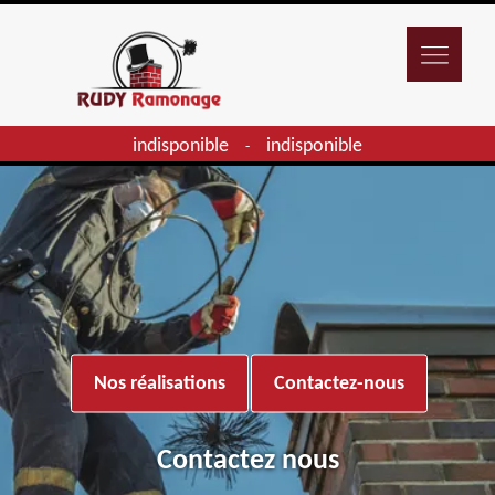
indisponible
indisponible
-
Nos réalisations
Contactez-nous
Contactez nous