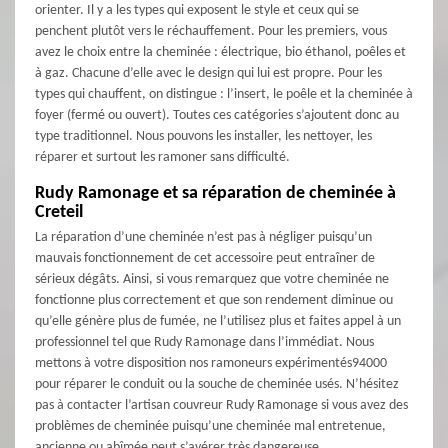
orienter. Il y a les types qui exposent le style et ceux qui se
penchent plutôt vers le réchauffement. Pour les premiers, vous
avez le choix entre la cheminée : électrique, bio éthanol, poêles et
à gaz. Chacune d’elle avec le design qui lui est propre. Pour les
types qui chauffent, on distingue : l’insert, le poêle et la cheminée à
foyer (fermé ou ouvert). Toutes ces catégories s’ajoutent donc au
type traditionnel. Nous pouvons les installer, les nettoyer, les
réparer et surtout les ramoner sans difficulté.
Rudy Ramonage et sa réparation de cheminée à
Creteil
La réparation d’une cheminée n’est pas à négliger puisqu’un
mauvais fonctionnement de cet accessoire peut entraîner de
sérieux dégâts. Ainsi, si vous remarquez que votre cheminée ne
fonctionne plus correctement et que son rendement diminue ou
qu’elle génère plus de fumée, ne l’utilisez plus et faites appel à un
professionnel tel que Rudy Ramonage dans l’immédiat. Nous
mettons à votre disposition nos ramoneurs expérimentés94000
pour réparer le conduit ou la souche de cheminée usés. N’hésitez
pas à contacter l’artisan couvreur Rudy Ramonage si vous avez des
problèmes de cheminée puisqu’une cheminée mal entretenue,
ancienne ou abîmée peut s’avérer très dangereuse.