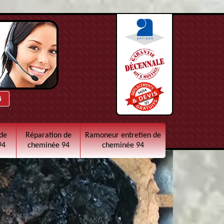
de
Réparation de
Ramoneur entretien de
94
cheminée 94
cheminée 94