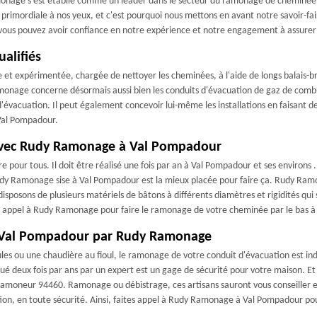
ge s'est établie comme un leader dans le secteur du ramonage de cheminée, of
primordiale à nos yeux, et c'est pourquoi nous mettons en avant notre savoir-fai
s pouvez avoir confiance en notre expérience et notre engagement à assurer l
alifiés
t expérimentée, chargée de nettoyer les cheminées, à l'aide de longs balais-bro
amonage concerne désormais aussi bien les conduits d'évacuation de gaz de combust
 d'évacuation. Il peut également concevoir lui-même les installations en faisant 
Val Pompadour.
avec Rudy Ramonage à Val Pompadour
our tous. Il doit être réalisé une fois par an à Val Pompadour et ses environs . P
 Rudy Ramonage sise à Val Pompadour est la mieux placée pour faire ça. Rudy 
disposons de plusieurs matériels de bâtons à différents diamètres et rigidités qui
ites appel à Rudy Ramonage pour faire le ramonage de votre cheminée par le bas 
 à Val Pompadour par Rudy Ramonage
les ou une chaudière au fioul, le ramonage de votre conduit d'évacuation est in
é deux fois par ans par un expert est un gage de sécurité pour votre maison. Et
s ramoneur 94460. Ramonage ou débistrage, ces artisans sauront vous conseiller e
ation, en toute sécurité. Ainsi, faites appel à Rudy Ramonage à Val Pompadour pou