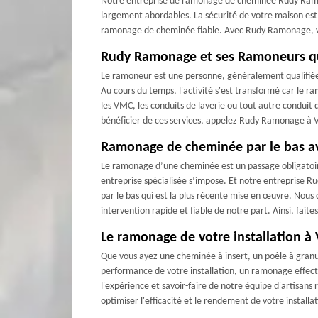
Notre entreprise de ramonage de cheminée Rudy Ramona
largement abordables. La sécurité de votre maison est 
ramonage de cheminée fiable. Avec Rudy Ramonage, vou
Rudy Ramonage et ses Ramoneurs qu
Le ramoneur est une personne, généralement qualifiée e
Au cours du temps, l'activité s'est transformé car le r
les VMC, les conduits de laverie ou tout autre conduit
bénéficier de ces services, appelez Rudy Ramonage à 
Ramonage de cheminée par le bas 
Le ramonage d’une cheminée est un passage obligatoire p
entreprise spécialisée s’impose. Et notre entreprise
par le bas qui est la plus récente mise en œuvre. Nous 
intervention rapide et fiable de notre part. Ainsi, fa
Le ramonage de votre installation
Que vous ayez une cheminée à insert, un poêle à granu
performance de votre installation, un ramonage effectu
l'expérience et savoir-faire de notre équipe d'artisan
optimiser l'efficacité et le rendement de votre install