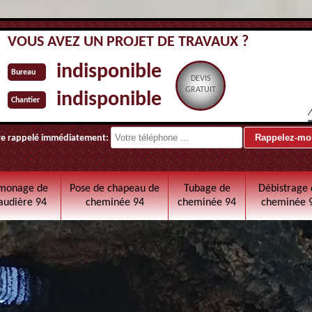
VOUS AVEZ UN PROJET DE TRAVAUX ?
indisponible
Bureau
DEVIS
GRATUIT
indisponible
Chantier
re rappelé immédiatement:
monage de
Pose de chapeau de
Tubage de
Débistrage 
audière 94
cheminée 94
cheminée 94
cheminée 