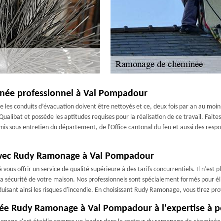
ée professionnel à Val Pompadour
 les conduits d’évacuation doivent être nettoyés et ce, deux fois par an au moin
libat et possède les aptitudes requises pour la réalisation de ce travail. Faite
t mis sous entretien du département, de l'Office cantonal du feu et aussi des res
avec Rudy Ramonage à Val Pompadour
s offrir un service de qualité supérieure à des tarifs concurrentiels. Il n’est 
a sécurité de votre maison. Nos professionnels sont spécialement formés pour él
uisant ainsi les risques d'incendie. En choisissant Rudy Ramonage, vous tirez p
ée Rudy Ramonage à Val Pompadour à l'expertise à pe