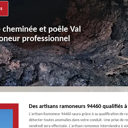
s
 cheminée et poêle Val
neur professionnel
Des artisans ramoneurs 94460 qualifiés à 
L'artisan Ramoneur 94460 saura grâce à sa qualification de ra
détecter toutes anomalies dans votre conduit. Une prise de re
vendredi sera effectuée. L'artisan ramoneur interviendra à vot