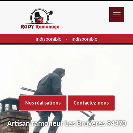
indisponible
indisponible
-
Nos réalisations
Contactez-nous
Artisan ramoneur Les Bruyeres 94370